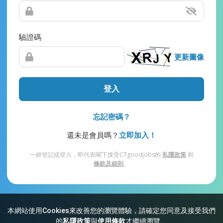
驗證碼
更新圖像
登入
忘記密碼？
還未是會員嗎？
立即加入！
一經登記或登入，即代表閣下接受CTgoodjobs的
私隱政策
和
條款及細則
。
本網站使用Cookies來改善您的瀏覽體驗，請確定您同意及接受我們
網站索引
常見問題
私隱
條款及細則
的
私隱政策
與
使用條款
才繼續瀏覽。