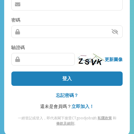
密碼
驗證碼
更新圖像
登入
忘記密碼？
還未是會員嗎？
立即加入！
一經登記或登入，即代表閣下接受CTgoodjobs的
私隱政策
和
條款及細則
。