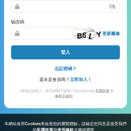
驗證碼
更新圖像
登入
忘記密碼？
還未是會員嗎？
立即加入！
一經登記或登入，即代表閣下接受CTgoodjobs的
私隱政策
和
條款及細則
。
本網站使用Cookies來改善您的瀏覽體驗，請確定您同意及接受我們
網站索引
常見問題
私隱
條款及細則
的
私隱政策
與
使用條款
才繼續瀏覽。