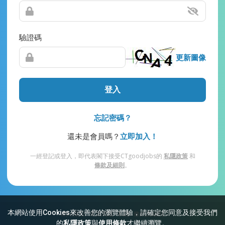
驗證碼
更新圖像
登入
忘記密碼？
還未是會員嗎？
立即加入！
一經登記或登入，即代表閣下接受CTgoodjobs的
私隱政策
和
條款及細則
。
本網站使用Cookies來改善您的瀏覽體驗，請確定您同意及接受我們
網站索引
常見問題
私隱
條款及細則
的
私隱政策
與
使用條款
才繼續瀏覽。