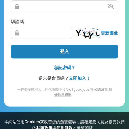
驗證碼
更新圖像
登入
忘記密碼？
還未是會員嗎？
立即加入！
一經登記或登入，即代表閣下接受CTgoodjobs的
私隱政策
和
條款及細則
。
本網站使用Cookies來改善您的瀏覽體驗，請確定您同意及接受我們
網站索引
常見問題
私隱
條款及細則
的
私隱政策
與
使用條款
才繼續瀏覽。