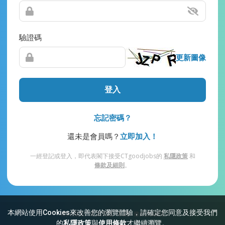
驗證碼
更新圖像
登入
忘記密碼？
還未是會員嗎？
立即加入！
一經登記或登入，即代表閣下接受CTgoodjobs的
私隱政策
和
條款及細則
。
本網站使用Cookies來改善您的瀏覽體驗，請確定您同意及接受我們
網站索引
常見問題
私隱
條款及細則
的
私隱政策
與
使用條款
才繼續瀏覽。