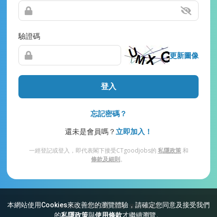
驗證碼
更新圖像
登入
忘記密碼？
還未是會員嗎？
立即加入！
一經登記或登入，即代表閣下接受CTgoodjobs的
私隱政策
和
條款及細則
。
本網站使用Cookies來改善您的瀏覽體驗，請確定您同意及接受我們
網站索引
常見問題
私隱
條款及細則
的
私隱政策
與
使用條款
才繼續瀏覽。