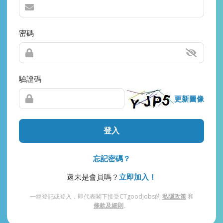
密碼
驗證碼
更新圖像
登入
忘記密碼？
還未是會員嗎？
立即加入！
一經登記或登入，即代表閣下接受CTgoodjobs的
私隱政策
和
條款及細則
。