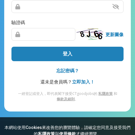
驗證碼
更新圖像
登入
忘記密碼？
還未是會員嗎？
立即加入！
一經登記或登入，即代表閣下接受CTgoodjobs的
私隱政策
和
條款及細則
。
本網站使用Cookies來改善您的瀏覽體驗，請確定您同意及接受我們
網站索引
常見問題
私隱
條款及細則
的
私隱政策
與
使用條款
才繼續瀏覽。