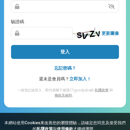
驗證碼
更新圖像
登入
忘記密碼？
還未是會員嗎？
立即加入！
一經登記或登入，即代表閣下接受CTgoodjobs的
私隱政策
和
條款及細則
。
本網站使用Cookies來改善您的瀏覽體驗，請確定您同意及接受我們
網站索引
常見問題
私隱
條款及細則
的
私隱政策
與
使用條款
才繼續瀏覽。