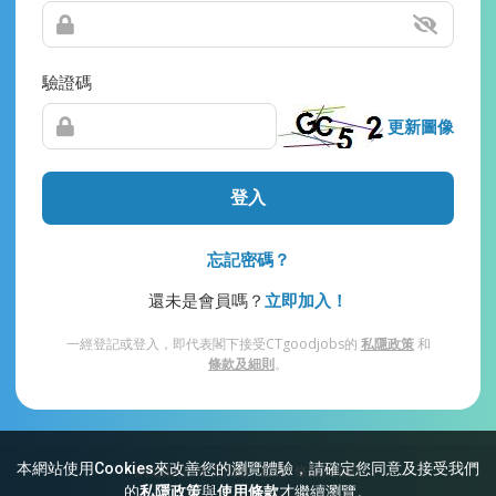
驗證碼
更新圖像
登入
忘記密碼？
還未是會員嗎？
立即加入！
一經登記或登入，即代表閣下接受CTgoodjobs的
私隱政策
和
條款及細則
。
本網站使用Cookies來改善您的瀏覽體驗，請確定您同意及接受我們
網站索引
常見問題
私隱
條款及細則
的
私隱政策
與
使用條款
才繼續瀏覽。