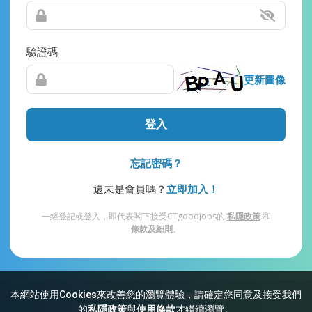
驗證碼
更新圖像
登入
忘記密碼？
還未是會員嗎？
立即加入！
一經登記或登入，即代表閣下接受CTgoodjobs的
私隱政策
和
條款及細則
。
本網站使用Cookies來改善您的瀏覽體驗，請確定您同意及接受我們
網站索引
常見問題
私隱
條款及細則
的
私隱政策
與
使用條款
才繼續瀏覽。