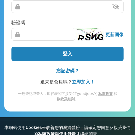
驗證碼
更新圖像
登入
忘記密碼？
還未是會員嗎？
立即加入！
一經登記或登入，即代表閣下接受CTgoodjobs的
私隱政策
和
條款及細則
。
本網站使用Cookies來改善您的瀏覽體驗，請確定您同意及接受我們
網站索引
常見問題
私隱
條款及細則
的
私隱政策
與
使用條款
才繼續瀏覽。