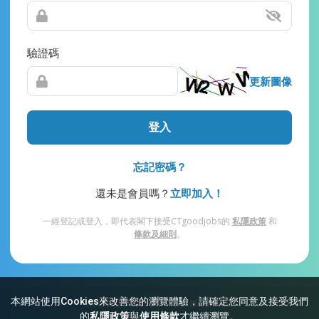
驗證碼
更新圖像
登入
忘記密碼？
還未是會員嗎？
立即加入！
一經登記或登入，即代表閣下接受CTgoodjobs的
私隱政策
和
條款及細則
。
本網站使用Cookies來改善您的瀏覽體驗，請確定您同意及接受我們
網站索引
常見問題
私隱
條款及細則
的
私隱政策
與
使用條款
才繼續瀏覽。