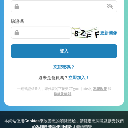
驗證碼
更新圖像
登入
忘記密碼？
還未是會員嗎？
立即加入！
一經登記或登入，即代表閣下接受CTgoodjobs的
私隱政策
和
條款及細則
。
本網站使用Cookies來改善您的瀏覽體驗，請確定您同意及接受我們
網站索引
常見問題
私隱
條款及細則
的
私隱政策
與
使用條款
才繼續瀏覽。