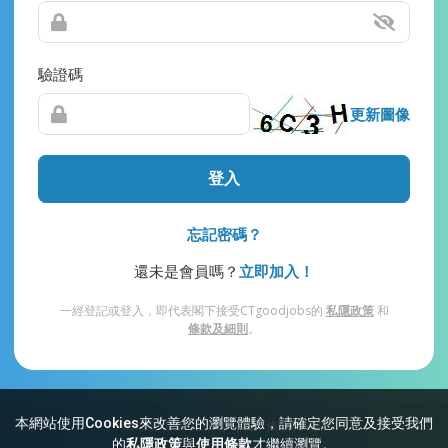
驗證碼
更新圖像
登入
忘記密碼？
還未是會員嗎？
立即加入！
一經登記或登入，即代表閣下接受CTgoodjobs的
私隱政策
和
條款及細則
。
本網站使用Cookies來改善您的瀏覽體驗，請確定您同意及接受我們
網站索引
常見問題
私隱
條款及細則
的
私隱政策
與
使用條款
才繼續瀏覽。