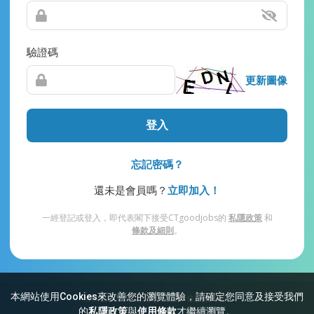
驗證碼
更新圖像
登入
忘記密碼？
還未是會員嗎？
立即加入！
一經登記或登入，即代表閣下接受CTgoodjobs的
私隱政策
和
條款及細則
。
本網站使用Cookies來改善您的瀏覽體驗，請確定您同意及接受我們
網站索引
常見問題
私隱
條款及細則
的
私隱政策
與
使用條款
才繼續瀏覽。