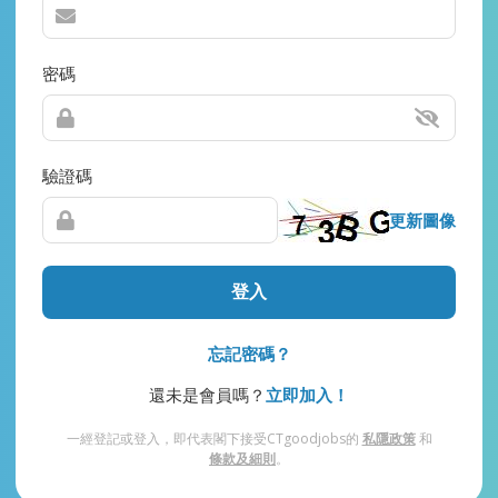
密碼
驗證碼
更新圖像
登入
忘記密碼？
還未是會員嗎？
立即加入！
一經登記或登入，即代表閣下接受CTgoodjobs的
私隱政策
和
條款及細則
。