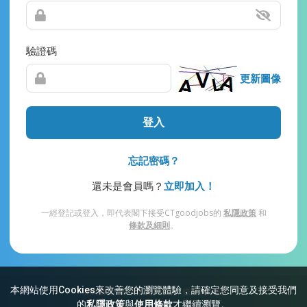
驗證碼
更新圖像
登入
忘記密碼？
還未是會員嗎？
立即加入！
一經登記或登入，即代表閣下接受CTgoodjobs的
私隱政策
和
條款及細則
。
本網站使用Cookies來改善您的瀏覽體驗，請確定您同意及接受我們
網站索引
常見問題
私隱
條款及細則
的
私隱政策
與
使用條款
才繼續瀏覽。