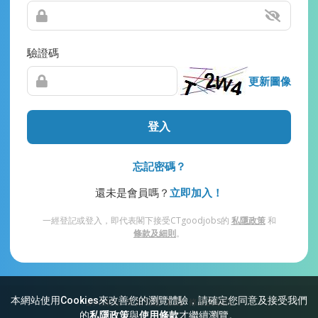
驗證碼
更新圖像
登入
忘記密碼？
還未是會員嗎？
立即加入！
一經登記或登入，即代表閣下接受CTgoodjobs的
私隱政策
和
條款及細則
。
本網站使用Cookies來改善您的瀏覽體驗，請確定您同意及接受我們
網站索引
常見問題
私隱
條款及細則
的
私隱政策
與
使用條款
才繼續瀏覽。