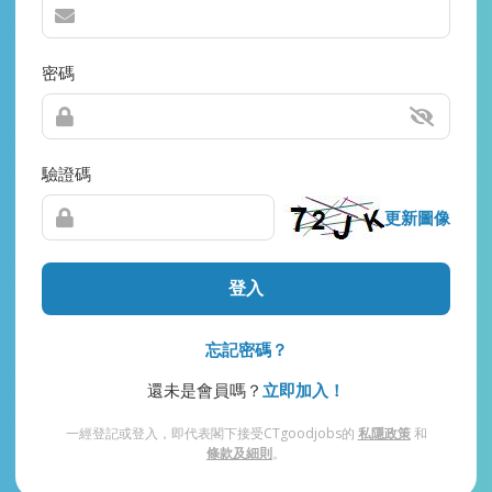
密碼
驗證碼
更新圖像
登入
忘記密碼？
還未是會員嗎？
立即加入！
一經登記或登入，即代表閣下接受CTgoodjobs的
私隱政策
和
條款及細則
。