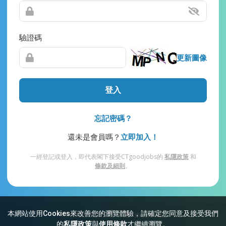
驗證碼
更新圖像
登入
忘記密碼？
還未是會員嗎？
立即加入！
一經登記或登入，即代表閣下接受CTgoodjobs的
私隱政策
和
條款及細則
。
本網站使用Cookies來改善您的瀏覽體驗，請確定您同意及接受我們
網站索引
常見問題
私隱
條款及細則
的
私隱政策
與
使用條款
才繼續瀏覽。