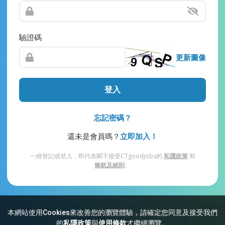
驗證碼
更新圖像
登入
忘記密碼？
還未是會員嗎？
立即加入！
一經登記或登入，即代表閣下接受CTgoodjobs的
私隱政策
和
條款及細則
。
本網站使用Cookies來改善您的瀏覽體驗，請確定您同意及接受我們
網站索引
常見問題
私隱
條款及細則
的
私隱政策
與
使用條款
才繼續瀏覽。