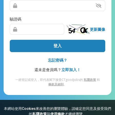
驗證碼
更新圖像
登入
忘記密碼？
還未是會員嗎？
立即加入！
一經登記或登入，即代表閣下接受CTgoodjobs的
私隱政策
和
條款及細則
。
本網站使用Cookies來改善您的瀏覽體驗，請確定您同意及接受我們
網站索引
常見問題
私隱
條款及細則
的
私隱政策
與
使用條款
才繼續瀏覽。