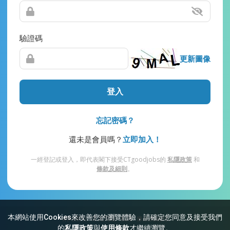
驗證碼
更新圖像
登入
忘記密碼？
還未是會員嗎？
立即加入！
一經登記或登入，即代表閣下接受CTgoodjobs的
私隱政策
和
條款及細則
。
本網站使用Cookies來改善您的瀏覽體驗，請確定您同意及接受我們
網站索引
常見問題
私隱
條款及細則
的
私隱政策
與
使用條款
才繼續瀏覽。