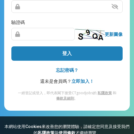
驗證碼
更新圖像
登入
忘記密碼？
還未是會員嗎？
立即加入！
一經登記或登入，即代表閣下接受CTgoodjobs的
私隱政策
和
條款及細則
。
本網站使用Cookies來改善您的瀏覽體驗，請確定您同意及接受我們
網站索引
常見問題
私隱
條款及細則
的
私隱政策
與
使用條款
才繼續瀏覽。