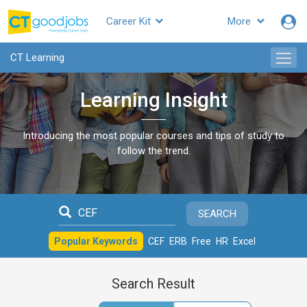
Career Kit
More
CTgoodjobs
CT Learning
Learning Insight
Introducing the most popular courses and tips of study to
follow the trend.
SEARCH
Popular Keywords
CEF
ERB
Free
HR
Excel
Search Result