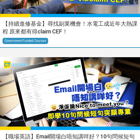
【持續進修基金】尋找副業機會！水電工成近年大熱課
程 原來都有得claim CEF！
Government Funded Courses
【職場英語】Email開場白唔知講咩好？10句問候短句