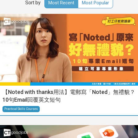
Sort by
Most Recent
Most Popular
【Noted with thanks用法】電郵寫「Noted」無禮貌？
10句Email回覆英文短句
Practical Skills Courses