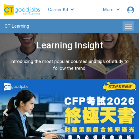
Career Kit
More
CTgoodjobs
CT Learning
Learning Insight
Introducing the most popular courses and tips of study to
follow the trend.