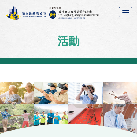
TOGG
NAVIG
活動